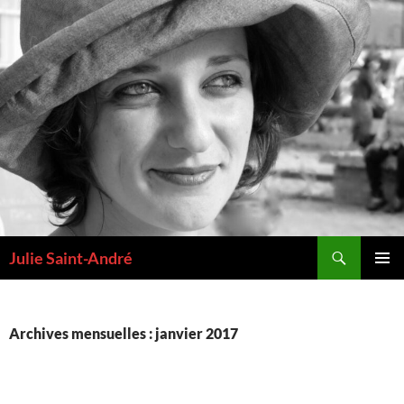
Aller
au
contenu
Recherche
Julie Saint-André
MENU
PRINCI
Archives mensuelles : janvier 2017