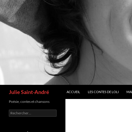
Recherche
Julie Saint-André
ACCUEIL
LES CONTES DE LOLI
MA
Poésie, contes et chansons
Rechercher :