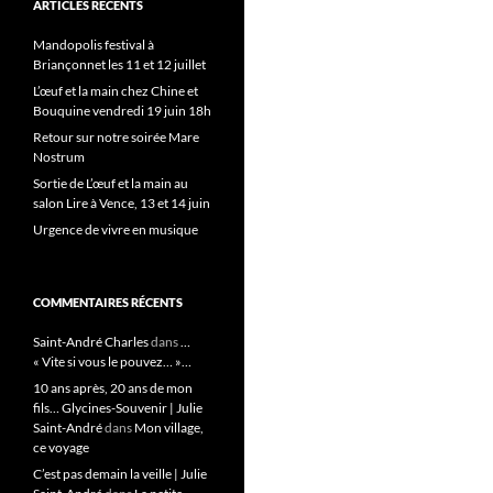
ARTICLES RÉCENTS
Mandopolis festival à
Briançonnet les 11 et 12 juillet
L’œuf et la main chez Chine et
Bouquine vendredi 19 juin 18h
Retour sur notre soirée Mare
Nostrum
Sortie de L’œuf et la main au
salon Lire à Vence, 13 et 14 juin
Urgence de vivre en musique
COMMENTAIRES RÉCENTS
Saint-André Charles
dans
…
« Vite si vous le pouvez… »…
10 ans après, 20 ans de mon
fils… Glycines-Souvenir | Julie
Saint-André
dans
Mon village,
ce voyage
C’est pas demain la veille | Julie