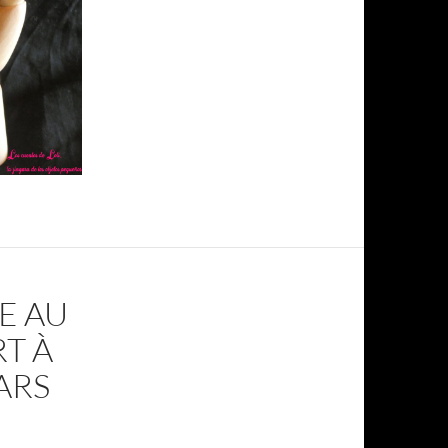
TE AU
T À
ARS