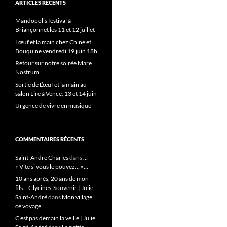
ARTICLES RÉCENTS
Mandopolis festival à
Briançonnet les 11 et 12 juillet
L’œuf et la main chez Chine et
Bouquine vendredi 19 juin 18h
Retour sur notre soirée Mare
Nostrum
Sortie de L’œuf et la main au
salon Lire à Vence, 13 et 14 juin
Urgence de vivre en musique
COMMENTAIRES RÉCENTS
Saint-André Charles
dans
…
« Vite si vous le pouvez… »…
10 ans après, 20 ans de mon
fils… Glycines-Souvenir | Julie
Saint-André
dans
Mon village,
ce voyage
C’est pas demain la veille | Julie