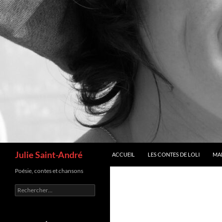
Recherche
Julie Saint-André
ACCUEIL
LES CONTES DE LOLI
MA
Poésie, contes et chansons
Rechercher :