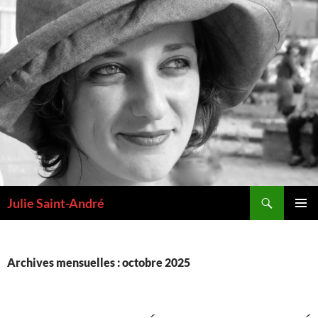
Aller
au
contenu
Recherche
Julie Saint-André
MENU
PRINCI
Archives mensuelles : octobre 2025