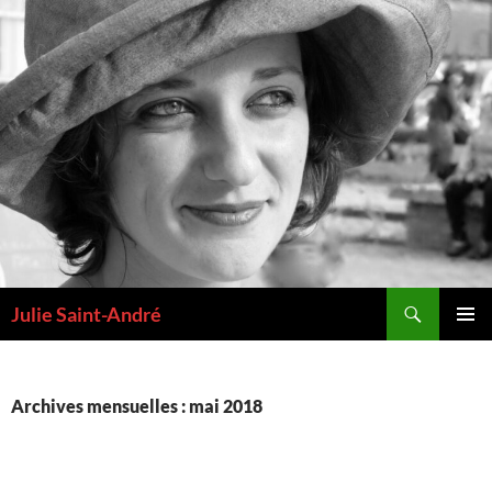
Aller
au
contenu
Recherche
Julie Saint-André
MENU
PRINCI
Archives mensuelles : mai 2018