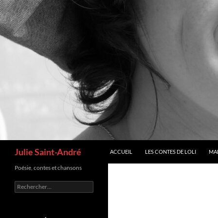
Recherche
Julie Saint-André
ACCUEIL
LES CONTES DE LOLI
MA
Poésie, contes et chansons
Rechercher :