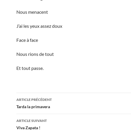
Nous menacent
J’ai les yeux assez doux
Face à face
Nous rions de tout
Et tout passe.
Navigation
ARTICLE PRÉCÉDENT
des
Tarda la primavera
articles
ARTICLE SUIVANT
Viva Zapata !