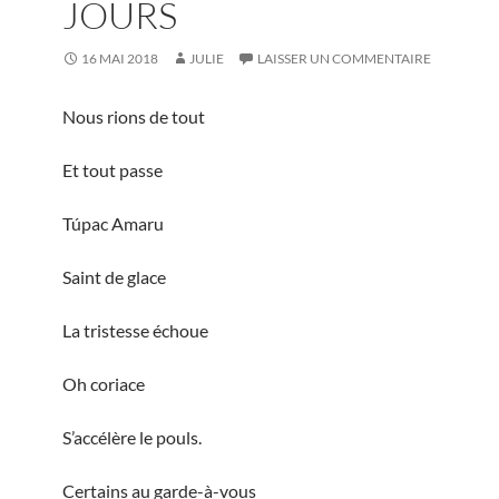
JOURS
16 MAI 2018
JULIE
LAISSER UN COMMENTAIRE
Nous rions de tout
Et tout passe
Túpac Amaru
Saint de glace
La tristesse échoue
Oh coriace
S’accélère le pouls.
Certains au garde-à-vous