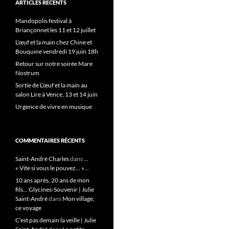
ARTICLES RÉCENTS
Mandopolis festival à
Briançonnet les 11 et 12 juillet
L’œuf et la main chez Chine et
Bouquine vendredi 19 juin 18h
Retour sur notre soirée Mare
Nostrum
Sortie de L’œuf et la main au
salon Lire à Vence, 13 et 14 juin
Urgence de vivre en musique
COMMENTAIRES RÉCENTS
Saint-André Charles
dans
…
« Vite si vous le pouvez… »…
10 ans après, 20 ans de mon
fils… Glycines-Souvenir | Julie
Saint-André
dans
Mon village,
ce voyage
C’est pas demain la veille | Julie