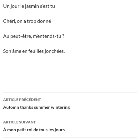
Un jour le jasmin s’est tu
Chéri, on a trop donné
Au peut-être, m’entends-tu ?
Son âme en feuilles jonchées.
Navigation
ARTICLE PRÉCÉDENT
des
Automn thanks summer wintering
articles
ARTICLE SUIVANT
À mon petit roi de tous les jours