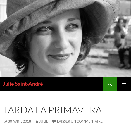
Aller
au
contenu
Recherche
Julie Saint-André
MENU
PRINCI
TARDA LA PRIMAVERA
30 AVRIL 2018
JULIE
LAISSER UN COMMENTAIRE