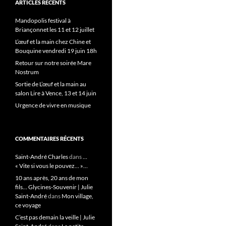
ARTICLES RÉCENTS
Mandopolis festival à
Briançonnet les 11 et 12 juillet
L’œuf et la main chez Chine et
Bouquine vendredi 19 juin 18h
Retour sur notre soirée Mare
Nostrum
Sortie de L’œuf et la main au
salon Lire à Vence, 13 et 14 juin
Urgence de vivre en musique
COMMENTAIRES RÉCENTS
Saint-André Charles
dans
…
« Vite si vous le pouvez… »…
10 ans après, 20 ans de mon
fils… Glycines-Souvenir | Julie
Saint-André
dans
Mon village,
ce voyage
C’est pas demain la veille | Julie