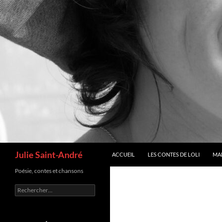
Recherche
Julie Saint-André
ACCUEIL
LES CONTES DE LOLI
MA
Poésie, contes et chansons
Rechercher :