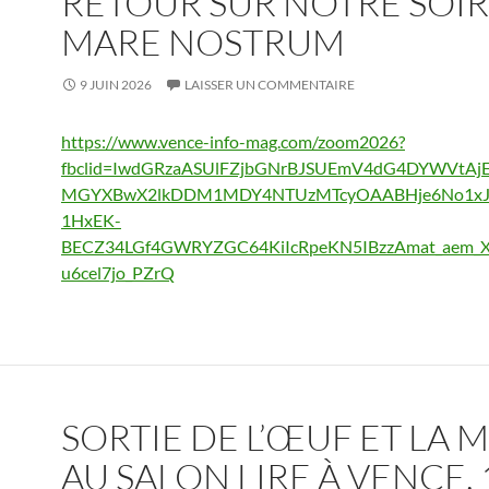
RETOUR SUR NOTRE SOI
MARE NOSTRUM
9 JUIN 2026
LAISSER UN COMMENTAIRE
https://www.vence-info-mag.com/zoom2026?
fbclid=IwdGRzaASUlFZjbGNrBJSUEmV4dG4DYWVtA
MGYXBwX2lkDDM1MDY4NTUzMTcyOAABHje6No1x
1HxEK-
BECZ34LGf4GWRYZGC64KiIcRpeKN5IBzzAmat_aem_
u6cel7jo_PZrQ
SORTIE DE L’ŒUF ET LA 
AU SALON LIRE À VENCE, 