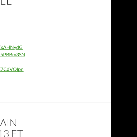
RÉE
jExAHNydG
J5PBBm3SN
X7CdVOlpn
MAIN
13 ET