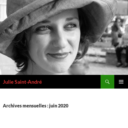
Aller
au
contenu
Recherche
Julie Saint-André
MENU
PRINCI
Archives mensuelles : juin 2020