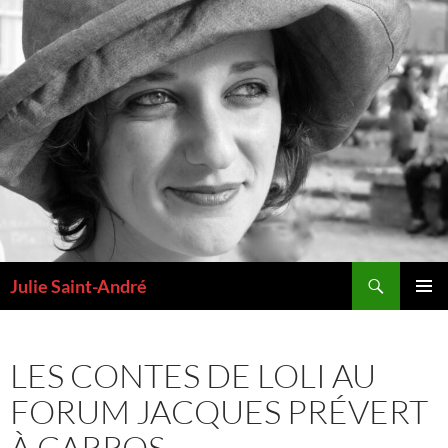
Aller
au
contenu
Recherche
Julie Saint-André
MENU
PRINCI
LES CONTES DE LOLI AU
FORUM JACQUES PRÉVERT
À CARROS