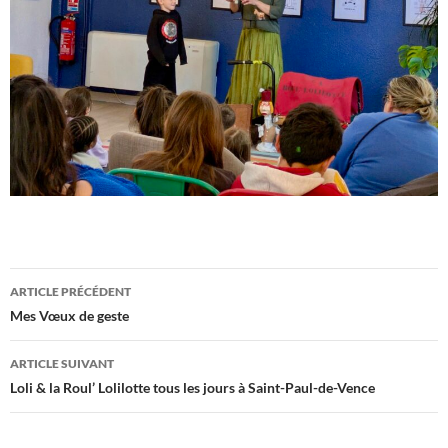
Navigation
ARTICLE PRÉCÉDENT
des
Mes Vœux de geste
articles
ARTICLE SUIVANT
Loli & la Roul’ Lolilotte tous les jours à Saint-Paul-de-Vence