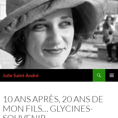
Aller
au
contenu
Recherche
Julie Saint-André
MENU
PRINCI
10 ANS APRÈS, 20 ANS DE
MON FILS… GLYCINES-
SOUVENIR