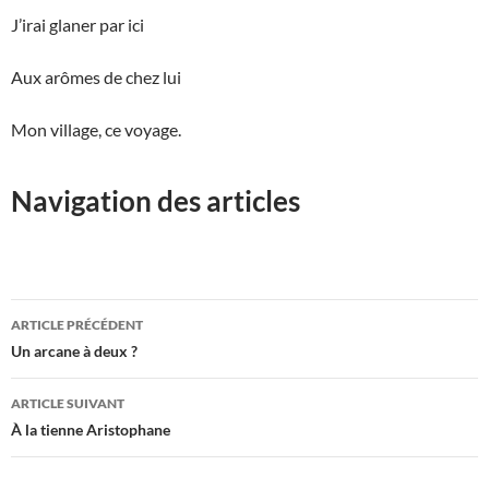
J’irai glaner par ici
Aux arômes de chez lui
Mon village, ce voyage.
Navigation des articles
Navigation
ARTICLE PRÉCÉDENT
des
Un arcane à deux ?
articles
ARTICLE SUIVANT
À la tienne Aristophane