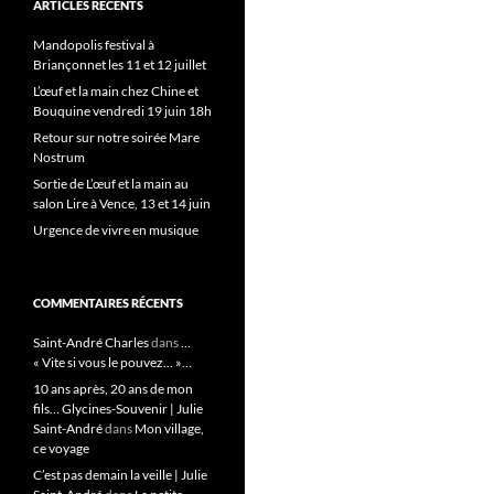
ARTICLES RÉCENTS
Mandopolis festival à
Briançonnet les 11 et 12 juillet
L’œuf et la main chez Chine et
Bouquine vendredi 19 juin 18h
Retour sur notre soirée Mare
Nostrum
Sortie de L’œuf et la main au
salon Lire à Vence, 13 et 14 juin
Urgence de vivre en musique
COMMENTAIRES RÉCENTS
Saint-André Charles
dans
…
« Vite si vous le pouvez… »…
10 ans après, 20 ans de mon
fils… Glycines-Souvenir | Julie
Saint-André
dans
Mon village,
ce voyage
C’est pas demain la veille | Julie