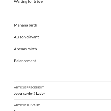
Waiting for trêve
Mañana birth
Au son d’avant
Apenas mirth
Balancement.
Navigation
ARTICLE PRÉCÉDENT
des
Jouer sa vie (à Ludo)
articles
ARTICLE SUIVANT