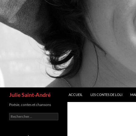
Recherche
Julie Saint-André
ACCUEIL
LES CONTES DE LOLI
MA
Poésie, contes et chansons
Rechercher :