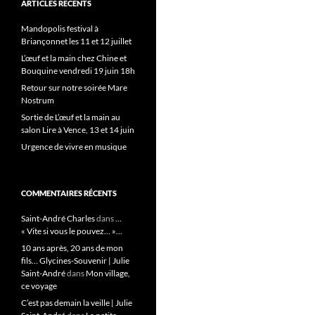
ARTICLES RÉCENTS
Mandopolis festival à
Briançonnet les 11 et 12 juillet
L’œuf et la main chez Chine et
Bouquine vendredi 19 juin 18h
Retour sur notre soirée Mare
Nostrum
Sortie de L’œuf et la main au
salon Lire à Vence, 13 et 14 juin
Urgence de vivre en musique
COMMENTAIRES RÉCENTS
Saint-André Charles
dans
…
« Vite si vous le pouvez… »…
10 ans après, 20 ans de mon
fils… Glycines-Souvenir | Julie
Saint-André
dans
Mon village,
ce voyage
C’est pas demain la veille | Julie