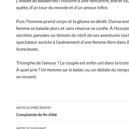
L’instant du baladin
est l’histoire d’une rencontre, elle et lui
quête, d’un tour du monde et d’un amour infini.
Puis l’homme prend corps et la gitane se dévêt. Danse end
femme se balade alors et sans réserve se confie. À l’écoute
secrètes pensées ou témoin du récit de ses aventures noct
spectateur assiste à l’avènement d’une femme libre dans
licencieuses
.
Triomphe de l’amour ? Le couple est enfin uni dans la trois
À quel prix ?
Un homme sur le balan,
ou un dédale du temps
se ressent.
Navigation
ARTICLE PRÉCÉDENT
des
Complainte de fin d’été
articles
ARTICLE SUIVANT