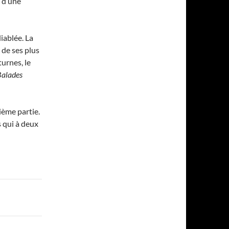
, d’une
iablée. La
 de ses plus
urnes, le
Balades
ième partie.
 qui à deux