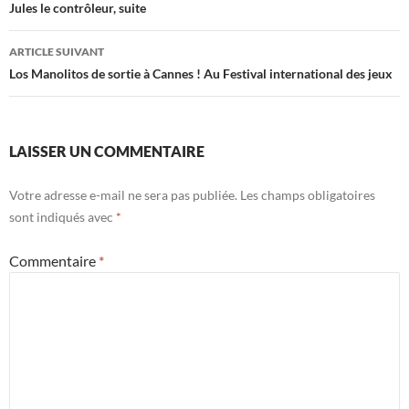
des
Jules le contrôleur, suite
articles
ARTICLE SUIVANT
Los Manolitos de sortie à Cannes ! Au Festival international des jeux
LAISSER UN COMMENTAIRE
Votre adresse e-mail ne sera pas publiée.
Les champs obligatoires
sont indiqués avec
*
Commentaire
*