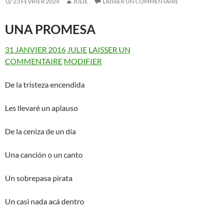
23 FÉVRIER 2024
JULIE
LAISSER UN COMMENTAIRE
UNA PROMESA
31 JANVIER 2016
JULIE
LAISSER UN
COMMENTAIRE
MODIFIER
De la tristeza encendida
Les llevaré un aplauso
De la ceniza de un día
Una canción o un canto
Un sobrepasa pirata
Un casi nada acá dentro