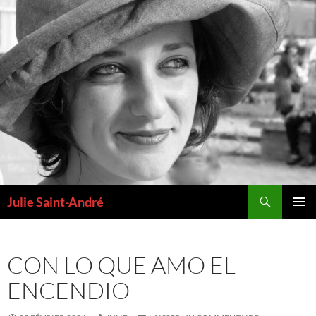
Aller
au
contenu
Recherche
Julie Saint-André
MENU
PRINCI
CON LO QUE AMO EL
ENCENDIO