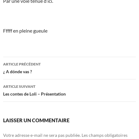
Par une voie ténue d’ici.
Fffff en pleine gueule
Navigation
ARTICLE PRÉCÉDENT
des
¿ A dónde vas ?
articles
ARTICLE SUIVANT
Les contes de Loli – Présentation
LAISSER UN COMMENTAIRE
Votre adresse e-mail ne sera pas publiée.
Les champs obligatoires