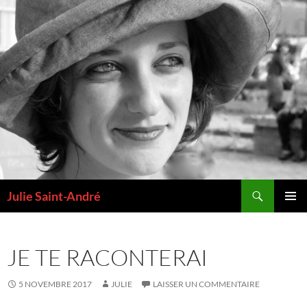
Aller
au
contenu
Recherche
Julie Saint-André
MENU
PRINCI
JE TE RACONTERAI
5 NOVEMBRE 2017
JULIE
LAISSER UN COMMENTAIRE