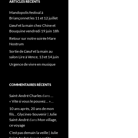
ARTICLES RÉCENTS
Mandopolis festival à
Briançonnet les 11 et 12 juillet
L’œuf et la main chez Chine et
Bouquine vendredi 19 juin 18h
Retour sur notre soirée Mare
Nostrum
Sortie de L’œuf et la main au
salon Lire à Vence, 13 et 14 juin
Urgence de vivre en musique
COMMENTAIRES RÉCENTS
Saint-André Charles
dans
…
« Vite si vous le pouvez… »…
10 ans après, 20 ans de mon
fils… Glycines-Souvenir | Julie
Saint-André
dans
Mon village,
ce voyage
C’est pas demain la veille | Julie