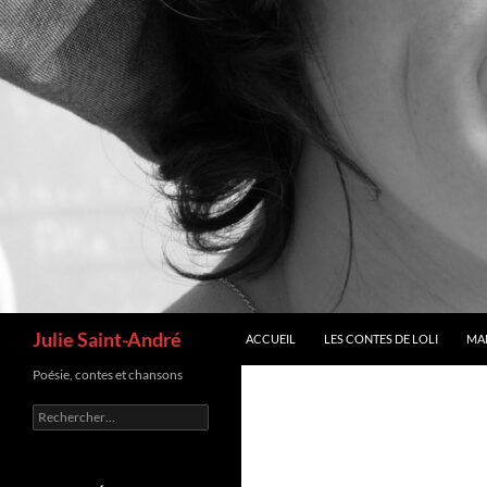
Recherche
Julie Saint-André
ACCUEIL
LES CONTES DE LOLI
MA
Poésie, contes et chansons
Rechercher :