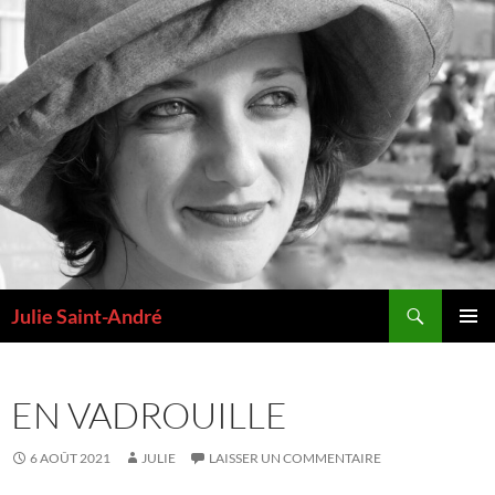
Aller
au
contenu
Recherche
Julie Saint-André
MENU
PRINCI
EN VADROUILLE
6 AOÛT 2021
JULIE
LAISSER UN COMMENTAIRE