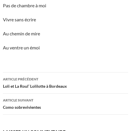
Pas de chambre à moi
Vivre sans écrire
Au chemin de mire
Au ventre un émoi
Navigation
ARTICLE PRÉCÉDENT
des
Loli et La Roul’ Lolilotte à Bordeaux
articles
ARTICLE SUIVANT
Como sobrevivientes