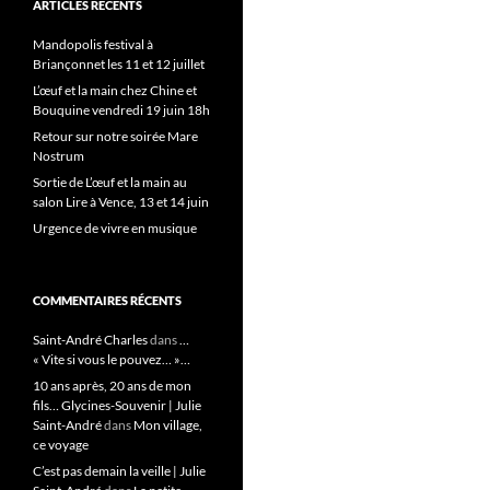
ARTICLES RÉCENTS
Mandopolis festival à
Briançonnet les 11 et 12 juillet
L’œuf et la main chez Chine et
Bouquine vendredi 19 juin 18h
Retour sur notre soirée Mare
Nostrum
Sortie de L’œuf et la main au
salon Lire à Vence, 13 et 14 juin
Urgence de vivre en musique
COMMENTAIRES RÉCENTS
Saint-André Charles
dans
…
« Vite si vous le pouvez… »…
10 ans après, 20 ans de mon
fils… Glycines-Souvenir | Julie
Saint-André
dans
Mon village,
ce voyage
C’est pas demain la veille | Julie