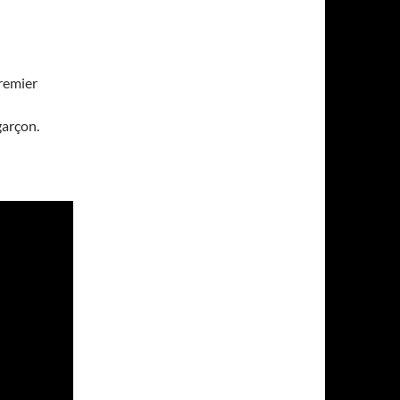
remier
garçon.