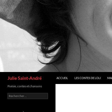
Recherche
Julie Saint-André
ACCUEIL
LES CONTES DE LOLI
MA
Poésie, contes et chansons
Rechercher :