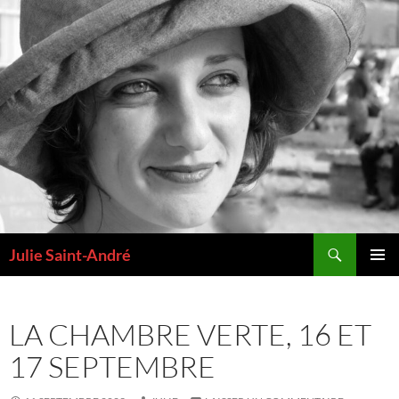
Aller
au
contenu
Recherche
Julie Saint-André
MENU
PRINCI
LA CHAMBRE VERTE, 16 ET
17 SEPTEMBRE