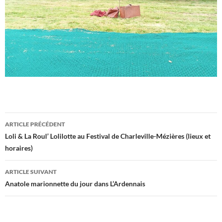
Navigation
ARTICLE PRÉCÉDENT
des
Loli & La Roul’ Lolilotte au Festival de Charleville-Mézières (lieux et
horaires)
articles
ARTICLE SUIVANT
Anatole marionnette du jour dans L’Ardennais