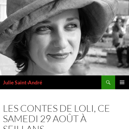
Aller
au
contenu
Recherche
Julie Saint-André
MENU
PRINCI
LES CONTES DE LOLI, CE
SAMEDI 29 AOÛT À
SEILLANS.