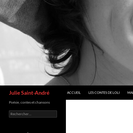
Recherche
Julie Saint-André
ACCUEIL
LES CONTES DE LOLI
MA
Poésie, contes et chansons
Rechercher :