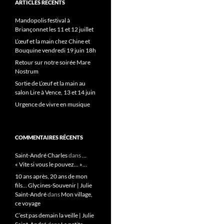
ARTICLES RÉCENTS
Mandopolis festival à
Briançonnet les 11 et 12 juillet
L’œuf et la main chez Chine et
Bouquine vendredi 19 juin 18h
Retour sur notre soirée Mare
Nostrum
Sortie de L’œuf et la main au
salon Lire à Vence, 13 et 14 juin
Urgence de vivre en musique
COMMENTAIRES RÉCENTS
Saint-André Charles
dans
…
« Vite si vous le pouvez… »…
10 ans après, 20 ans de mon
fils… Glycines-Souvenir | Julie
Saint-André
dans
Mon village,
ce voyage
C’est pas demain la veille | Julie