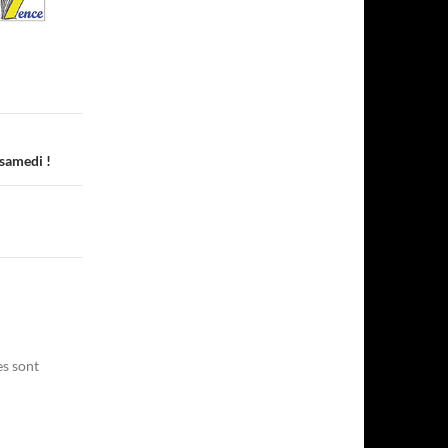
 samedi !
es sont