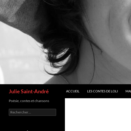
Recherche
Julie Saint-André
ACCUEIL
LES CONTES DE LOLI
MA
Poésie, contes et chansons
Rechercher :