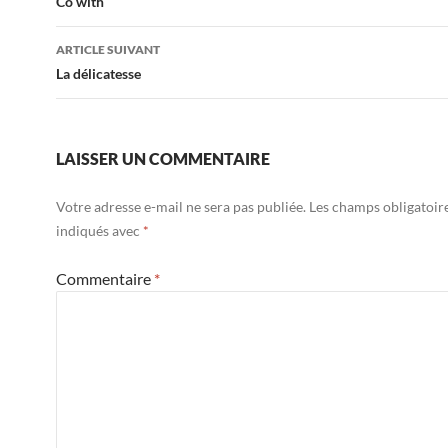
des
Co with
articles
ARTICLE SUIVANT
La délicatesse
LAISSER UN COMMENTAIRE
Votre adresse e-mail ne sera pas publiée.
Les champs obligatoir
indiqués avec
*
Commentaire
*