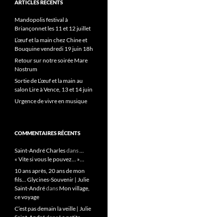
ARTICLES RÉCENTS
Mandopolis festival à
Briançonnet les 11 et 12 juillet
L’œuf et la main chez Chine et
Bouquine vendredi 19 juin 18h
Retour sur notre soirée Mare
Nostrum
Sortie de L’œuf et la main au
salon Lire à Vence, 13 et 14 juin
Urgence de vivre en musique
COMMENTAIRES RÉCENTS
Saint-André Charles
dans
…
« Vite si vous le pouvez… »…
10 ans après, 20 ans de mon
fils… Glycines-Souvenir | Julie
Saint-André
dans
Mon village,
ce voyage
C’est pas demain la veille | Julie