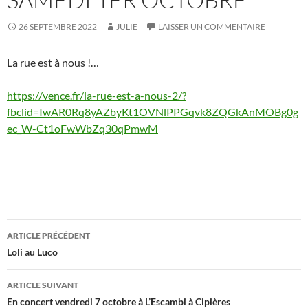
26 SEPTEMBRE 2022
JULIE
LAISSER UN COMMENTAIRE
La rue est à nous !…
https://vence.fr/la-rue-est-a-nous-2/?
fbclid=IwAR0Rq8yAZbyKt1OVNlPPGqvk8ZQGkAnMOBg0g
ec_W-Ct1oFwWbZq30qPmwM
Navigation
ARTICLE PRÉCÉDENT
des
Loli au Luco
articles
ARTICLE SUIVANT
En concert vendredi 7 octobre à L’Escambi à Cipières