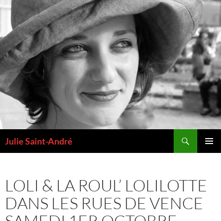
Aller
au
contenu
Recherche
Julie Saint-André
MENU
PRINCI
LOLI & LA ROUL’ LOLILOTTE
DANS LES RUES DE VENCE
SAMEDI 1ER OCTOBRE