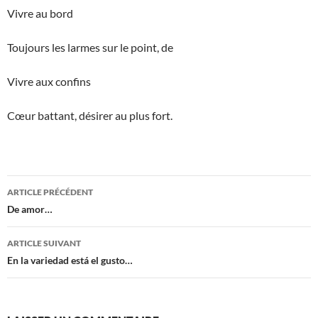
Vivre au bord
Toujours les larmes sur le point, de
Vivre aux confins
Cœur battant, désirer au plus fort.
Navigation
ARTICLE PRÉCÉDENT
des
De amor…
articles
ARTICLE SUIVANT
En la variedad está el gusto…