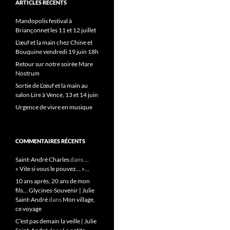
ARTICLES RÉCENTS
Mandopolis festival à
Briançonnet les 11 et 12 juillet
L’œuf et la main chez Chine et
Bouquine vendredi 19 juin 18h
Retour sur notre soirée Mare
Nostrum
Sortie de L’œuf et la main au
salon Lire à Vence, 13 et 14 juin
Urgence de vivre en musique
COMMENTAIRES RÉCENTS
Saint-André Charles
dans
…
« Vite si vous le pouvez… »…
10 ans après, 20 ans de mon
fils… Glycines-Souvenir | Julie
Saint-André
dans
Mon village,
ce voyage
C’est pas demain la veille | Julie