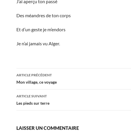
J’ai aperçu ton passé
Des méandres de ton corps
Et d’un geste je m’endors
Je n’ai jamais vu Alger.
Navigation
ARTICLE PRÉCÉDENT
des
Mon village, ce voyage
articles
ARTICLE SUIVANT
Les pieds sur terre
LAISSER UN COMMENTAIRE