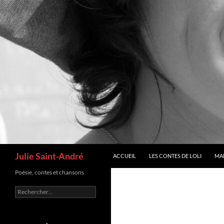
Recherche
Julie Saint-André
ACCUEIL
LES CONTES DE LOLI
MA
Poésie, contes et chansons
Rechercher :