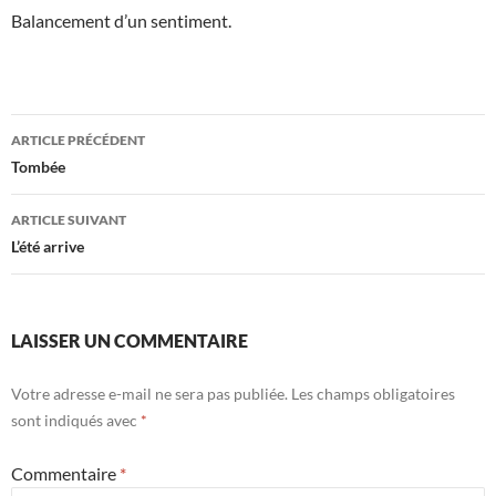
Balancement d’un sentiment.
Navigation
ARTICLE PRÉCÉDENT
des
Tombée
articles
ARTICLE SUIVANT
L’été arrive
LAISSER UN COMMENTAIRE
Votre adresse e-mail ne sera pas publiée.
Les champs obligatoires
sont indiqués avec
*
Commentaire
*