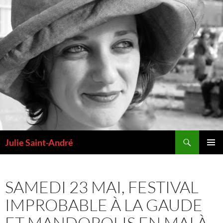
Aller
au
contenu
Recherche
Julie Saint-André
MENU
PRINCI
SAMEDI 23 MAI, FESTIVAL
IMPROBABLE À LA GAUDE
ET MANDOPOLIS EN MAI À