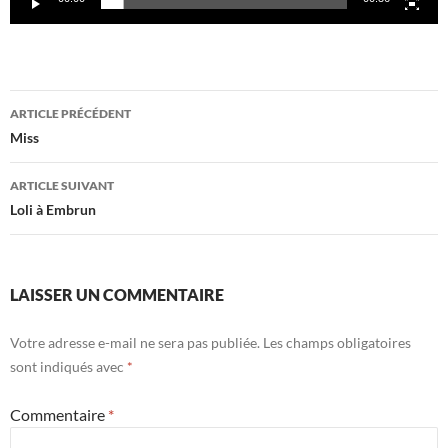
Navigation
ARTICLE PRÉCÉDENT
des
Miss
articles
ARTICLE SUIVANT
Loli à Embrun
LAISSER UN COMMENTAIRE
Votre adresse e-mail ne sera pas publiée.
Les champs obligatoires
sont indiqués avec
*
Commentaire
*