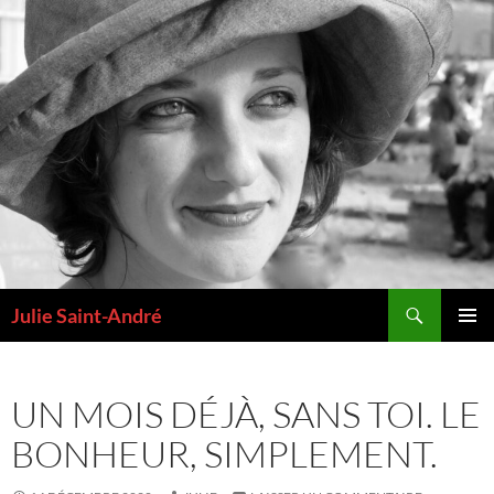
Aller
au
contenu
Recherche
Julie Saint-André
MENU
PRINCI
UN MOIS DÉJÀ, SANS TOI. LE
BONHEUR, SIMPLEMENT.