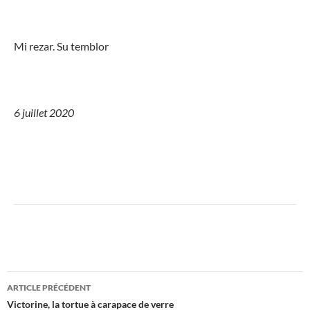
Mi rezar. Su temblor
6 juillet 2020
Navigation
de
l’article
Navigation
ARTICLE PRÉCÉDENT
des
Victorine, la tortue à carapace de verre