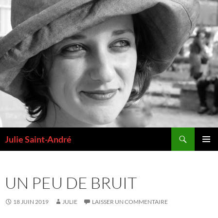
Aller
au
contenu
Recherche
Julie Saint-André
MENU
PRINCI
UN PEU DE BRUIT
18 JUIN 2019
JULIE
LAISSER UN COMMENTAIRE