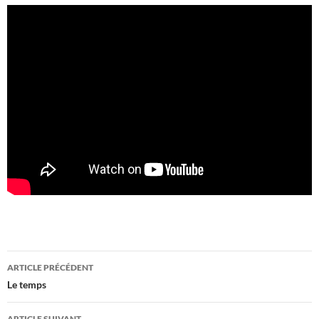
Navigation
ARTICLE PRÉCÉDENT
des
Le temps
articles
ARTICLE SUIVANT