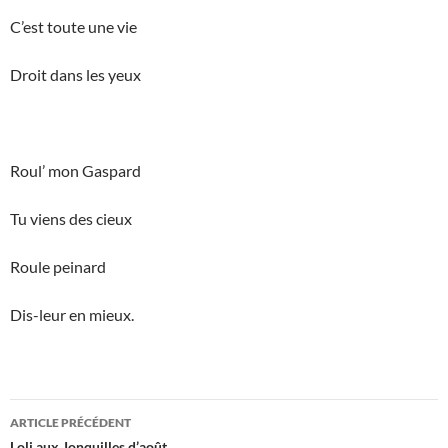
C’est toute une vie
Droit dans les yeux
Roul’ mon Gaspard
Tu viens des cieux
Roule peinard
Dis-leur en mieux.
Navigation
ARTICLE PRÉCÉDENT
Loli aux Jonquilles d’août