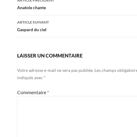
ARTICLE PRÉCÉDENT
des
Anatole chante
articles
ARTICLE SUIVANT
Gaspard du ciel
LAISSER UN COMMENTAIRE
Votre adresse e-mail ne sera pas publiée.
Les champs obligatoir
indiqués avec
*
Commentaire
*