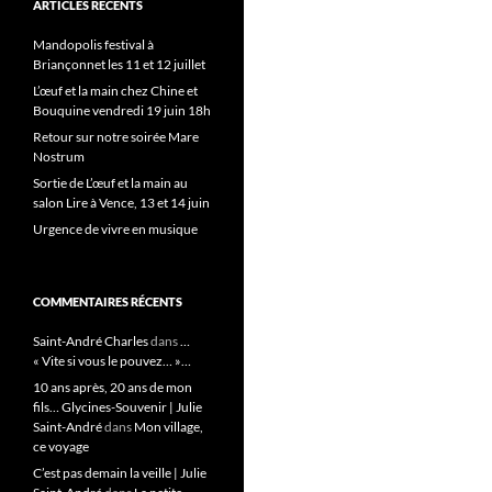
ARTICLES RÉCENTS
Mandopolis festival à
Briançonnet les 11 et 12 juillet
L’œuf et la main chez Chine et
Bouquine vendredi 19 juin 18h
Retour sur notre soirée Mare
Nostrum
Sortie de L’œuf et la main au
salon Lire à Vence, 13 et 14 juin
Urgence de vivre en musique
COMMENTAIRES RÉCENTS
Saint-André Charles
dans
…
« Vite si vous le pouvez… »…
10 ans après, 20 ans de mon
fils… Glycines-Souvenir | Julie
Saint-André
dans
Mon village,
ce voyage
C’est pas demain la veille | Julie