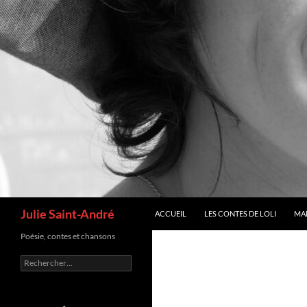
Recherche
Julie Saint-André
ACCUEIL
LES CONTES DE LOLI
MA
Poésie, contes et chansons
Rechercher :