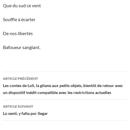
Que du sud ce vent
Souffle à écarter
De nos libertés
Bafoueur sanglant.
Navigation
ARTICLE PRÉCÉDENT
des
Les contes de Loli, la gitane aux petits objets, bientôt de retour avec
un dispositif inédit compatible avec les restrictions actuelles
articles
ARTICLE SUIVANT
Lo sentí, y falta por llegar