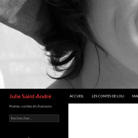
Recherche
Julie Saint-André
ACCUEIL
LES CONTES DE LOLI
MA
Poésie, contes et chansons
Rechercher :