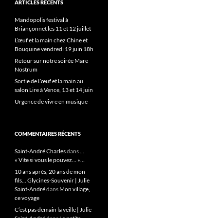
ARTICLES RÉCENTS
Mandopolis festival à
Briançonnet les 11 et 12 juillet
L’œuf et la main chez Chine et
Bouquine vendredi 19 juin 18h
Retour sur notre soirée Mare
Nostrum
Sortie de L’œuf et la main au
salon Lire à Vence, 13 et 14 juin
Urgence de vivre en musique
COMMENTAIRES RÉCENTS
Saint-André Charles
dans
…
« Vite si vous le pouvez… »…
10 ans après, 20 ans de mon
fils… Glycines-Souvenir | Julie
Saint-André
dans
Mon village,
ce voyage
C’est pas demain la veille | Julie