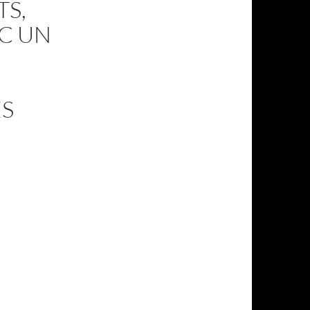
TS,
C UN
ES