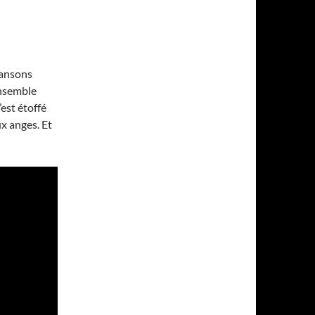
hansons
ensemble
est étoffé
x anges. Et