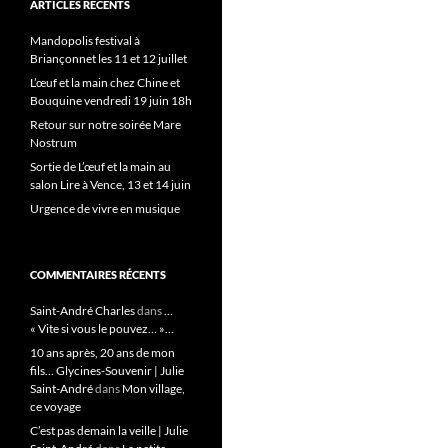
ARTICLES RÉCENTS
Mandopolis festival à
Briançonnet les 11 et 12 juillet
L’œuf et la main chez Chine et
Bouquine vendredi 19 juin 18h
Retour sur notre soirée Mare
Nostrum
Sortie de L’œuf et la main au
salon Lire à Vence, 13 et 14 juin
Urgence de vivre en musique
COMMENTAIRES RÉCENTS
Saint-André Charles
dans
…
« Vite si vous le pouvez… »…
10 ans après, 20 ans de mon
fils… Glycines-Souvenir | Julie
Saint-André
dans
Mon village,
ce voyage
C’est pas demain la veille | Julie