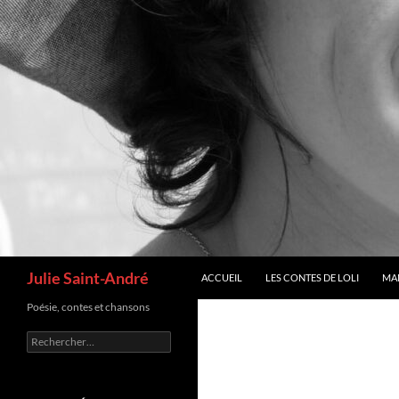
Recherche
Julie Saint-André
ACCUEIL
LES CONTES DE LOLI
MA
Poésie, contes et chansons
Rechercher :