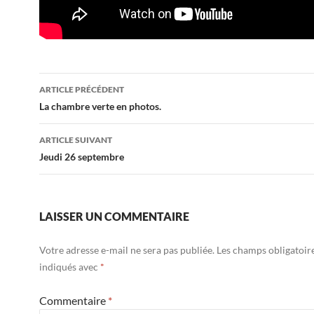
Navigation
ARTICLE PRÉCÉDENT
des
La chambre verte en photos.
articles
ARTICLE SUIVANT
Jeudi 26 septembre
LAISSER UN COMMENTAIRE
Votre adresse e-mail ne sera pas publiée.
Les champs obligatoir
indiqués avec
*
Commentaire
*