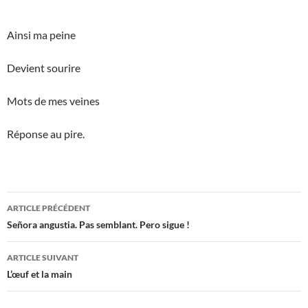
Ainsi ma peine
Devient sourire
Mots de mes veines
Réponse au pire.
Navigation
ARTICLE PRÉCÉDENT
des
Señora angustia. Pas semblant. Pero sigue !
articles
ARTICLE SUIVANT
L’œuf et la main